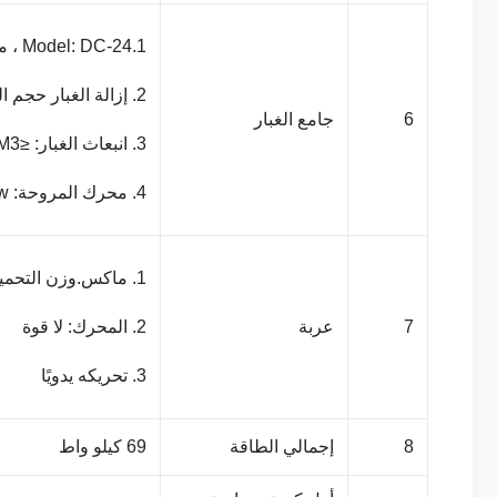
1.Model: DC-24 ، مجموعتان مع نظام التصفية الثانوي
2. إزالة الغبار حجم الهواء: 2 * 23000m3 / ساعة
6
جامع الغبار
3. انبعاث الغبار: ≤50mg / M3
4. محرك المروحة: 22kw
1. ماكس.وزن التحميل: 10 طن
7
عربة
2. المحرك: لا قوة
3. تحريكه يدويًا
8
إجمالي الطاقة
69 كيلو واط