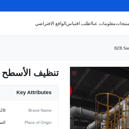
نتجات
معلومات عنا
اطلب اقتباس
الواقع الافتراضي
تنظيف الأسطح BZB Sandblasting Room
تنظيف الأسطح BZB Sandblasting Room
Key Attributes
BZB
Brand Name:
Place of Origin:
الص