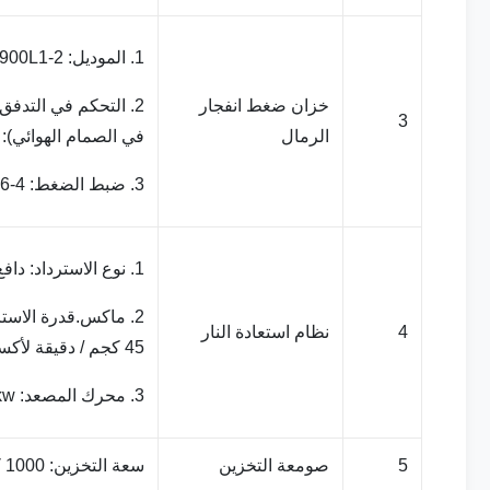
1. الموديل: 900L1-2 ، مع مجموعتين من الفوهة
خزان ضغط انفجار
2. التحكم في التدفق
3
الرمال
في الصمام الهوائي): 0-30kg / min
3. ضبط الضغط: 4-6 بار
1. نوع الاسترداد: دافع حلزوني + استرداد مصعد
4
نظام استعادة النار
45 كجم / دقيقة لأكسيد الألمونيوم الكاشطة
3. محرك المصعد: 3kw ، سرعة دوران الإخراج: 9.7rpm
5
صومعة التخزين
سعة التخزين: 1000 كلغ