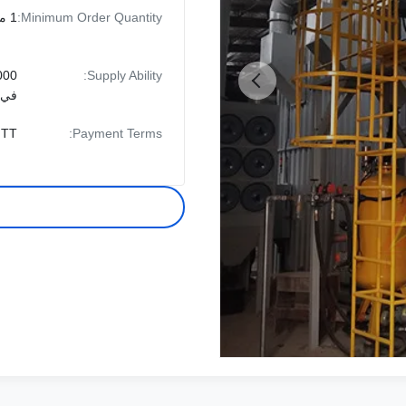
Minimum Order Quantity:
1 مجموعة
Supply Ability:
في 
Payment Terms:
TT أو LC