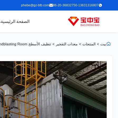
phebe@gz-btb.com
86-20-36832750-13631316807
الصفحة الرئيسية
م
بيت
>
المنتجات
>
معدات التفجير
>
تنظيف الأسطح BZB Sandblasting Room