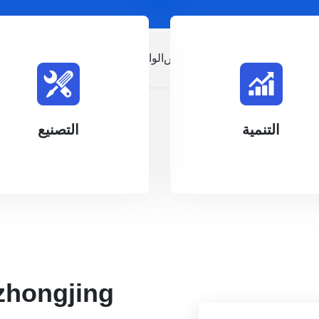
نتجات
معلومات عنا
اطلب اقتباس
الواقع الافتراضي
التي تحتاجها
الطلب.
مكننا التعاون لتطوير المنتجات
المحطات الكهربائية أكثر من
ورشة عمل الآلات المتقدمة
صارم للعملية. يمكننا تصنيع جمي
فريق تصميم محترف داخلي و
آلات آلية متقدمة، نظام تحكم
التنمية
التصنيع
التنمية
التصنيع
zhongjing