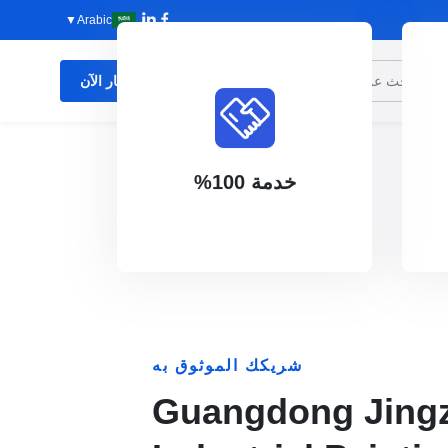
▼
Arabic
الاستفسار الآن
حل لجميع مخاوفك.
بي. دعنا نساعدك في إيجاد أفضل
ع
فوب، سيف، دي دي يو ودي دي
تعبئة كبيرة وصغيرة مخصصة،
خدمة 100%
خدمة 100%
شريكك الموثوق به
Guangdong Jing