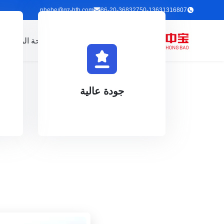
phebe@gz-btb.com
86-20-36832750-13631316807
الصفحة الرئيسية
م
الجودة ومختبر اختبار احترافي.
الشركة نظامًا صارمًا لمراقبة
ي
وتقييم قدرة المورد. تمتلك
ختم الثقة، فحص الائتمان، RoSH
جودة عالية
جودة عالية