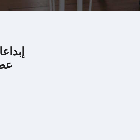
إبداعات
عضو