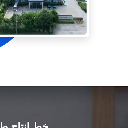
خط إنتاج طل