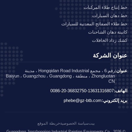
إنتاج طلاء المركبات
دهان السيارات
طلاء الصفائح المعدنية للسيارات
ينة دهان الشاحنات
 رذاذ الحافلات
وان الشركة
ان:
رقم 6 ، مجمع Hongqidan Road Industrial ، مدينة
Zhongluotan ، منطقة Baiyun ، Guangzhou ، Guangdong ،
CN
اتف:
0086-20-36832750-13631316807
د إلكتروني:
phebe@gz-btb.com
بيت
سياسة الخصوصية
خريطة الموقع
© 2026 Guangdong Jingzhongjing Industrial Painting Equipments Co.,