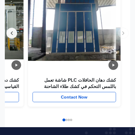
كشك دهان الحافلات PLC شاشة تعمل
كشك دهان الشاح
باللمس التحكم في كشك طلاء الشاحنة
القياسية CE
w
Contact Now