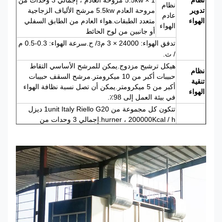
نظام
1 × 5.5kw مروحة العادم ، إجمالي 3 وحدات من
نظام
تدوير
مروحة العادم 5.5kw مرشح الألياف الزجاجية
عادم
الهواء
متعدد الطبقات.هواء العادم من الطابق السفلي
الهواء
أو جانبين من لوح الحائط
تدفق الهواء: 24000 × 3 م
/ ح.سرعة الهواء: 0.3-0.5 م
3
/ ث.
هيكل ترشيح مزدوج.يمكن للمرشح الأساسي التقاط
نظام
حبيبات أكبر من 10 ميكرومتر.مرشح السقف حبيبات
تنقية
أكبر من 5 ميكرومتر.يمكن أن تصل نسبة نظافة الهواء
الهواء
في بيئة العمل إلى 98٪.
تتكون كل مجموعة من 1unit Italy Riello G20 ديزل
hurner ، 200000Kcal / h.إجمالي 3 وحدات من
نظام
الشعلات ، 600000Kcal / h المبادل الحراري مصنوع من
التدفئة
الفولاذ المقاوم للصدأ بسمك 1.5 مم والذي يتميز بسطح
أكثر تشتيتًا للحرارة ، وتبادل أفضل للحرارة وكفاءة
أفضل للموقد.
يحتوي مصباح السقف على 18 وحدة × 4 قطع من
نظام
مصابيح 15 واط. يحتوي المصباح الجانبي على 22 وحدة
إضاءة
× 2 قطعة من مصابيح 15 واط. إجمالي 116 قطعة من
LED
مصابيح 15 واط 900 لوكس.