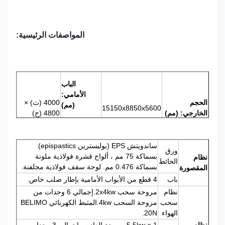
المواصفات الرئيسية:
الباب
الأمامي:
الحجم
4000 (ث) ×
(مم)
15150x8850x5600
الخارجي: (مم)
4800 (ح)
هيكل من
الألومنيوم
ساندويتش EPS (بوليسترين epispastics)
الحجم الداخلي:
15000 × 5000 ×
إجمالي
ورق
47
بسماكة 75 مم ، ألواح قشرة فولاذية ملونة
نظام
(مم)
4800
الطاقة: (kw)
الحائط
بسماكة 0.476 مم. لوحة سقف فولاذية مجلفنة.
المقصورة
باب
4 قطع من الأبواب الأمامية بإطار صلب خاص.
نظام
مروحة سحب 2x4kw.إجمالي 6 وحدات من
سحب
مروحة السحب 4kw.المثبط الكهربائي BELIMO
الهواء
20N.