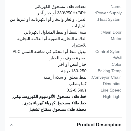
Name:
معدات طلاء مسحوق الكهربائي
Power Supply:
380V/50Hz/3PH أو خيار آخر
Heat System:
الديزل والغاز والبخار أو الكهربائية أو غيرها من
الخيارات
Main Door:
طية النمط أو نمط المتداول الكهربائي
Motor:
العلامة التجارية الصينية أو العلامة التجارية
للاستيراد
Control Sytem:
تبديل نمط أو التحكم في شاشة اللمس PLC
Wall:
صخرة صوف بو للخيار
Color:
خيار أبيض أو آخر
Baking Temp:
180-250 درجة
Conveyor Chain:
نمط معلق أو سكة أرضية
Dimention:
كما يتطلب
0.2-0.5m/s
Line Speed:
High Light:
خط طلاء مسحوق الألومنيوم الكهروستاتيكي
,
خط طلاء مسحوق كهرباء كهرباء يدوي
,
محطة طلاء مسحوق بمفتاح تشغيل
Product Description