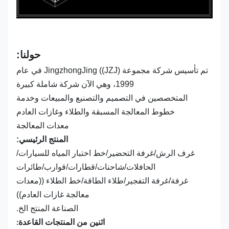
حولنا:
تم تأسيس شركة مجموعة JingzhongJing ((JZJ) في عام
1999، وهي الآن شركة شاملة كبيرة
المتخصصين في التصميم والتصنيع والمبيعات وخدمة
خطوط المعالجة المسبقة والطلاء وغازات العادم
معدات المعالجة
المنتج الرئيسي:
غرف الرش/غرفة التحضير/خط اختبار المياه للسيارات/
الحافلات/شاحنات/قطارات/قوارب/طائرات
غرفة/غرفة التفجير/طلاء الطاقة/خط الطلاء ((معدات
معالجة غازات العادم))
الصناعة المنتج الخ.
اثنين من المنتجات القاعدة: