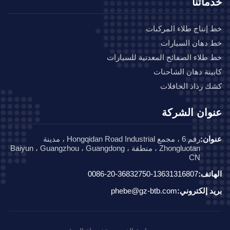
ماتنا
إنتاج طلاء المركبات
دهان السيارات
طلاء الصفائح المعدنية للسيارات
ينة دهان الشاحنات
 رذاذ الحافلات
وان الشركة
ان:
رقم 6 ، مجمع Hongqidan Road Industrial ، مدينة
Zhongluotan ، منطقة Baiyun ، Guangzhou ، Guangdong ،
CN
اتف:
0086-20-36832750-13631316807
د إلكتروني:
phebe@gz-btb.com