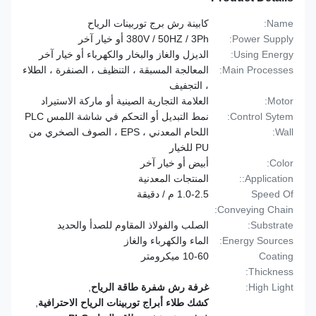
Name:
كابينة رش برج توربينات الرياح
Power Supply:
380V / 50HZ / 3Ph أو خيار آخر
Using Energy:
الديزل والغاز والبخار والكهرباء أو خيار آخر
Main Processes:
المعالجة المسبقة ، التنظيف ، الصنفرة ، الطلاء
، التجفيف
Motor:
العلامة التجارية الصينية أو ماركة الاستيراد
Control Sytem:
نمط التبديل أو التحكم في شاشة اللمس PLC
Wall:
اللحام المعدني ، EPS ، الصوف الصخري من
PU للخيار
Color:
أبيض أو خيار آخر
Application::
المنتجات المعدنية
Speed Of
1.0-2.5 م / دقيقة
Conveying Chain:
Substrate:
الصلب والفولاذ المقاوم للصدأ والحديد
Energy Sources:
الماء والكهرباء والغاز
Coating
10-60 ميكرومتر
Thickness:
High Light:
غرفة رش شفرة طاقة الرياح
,
كشك طلاء أبراج توربينات الرياح الاحترافية
,