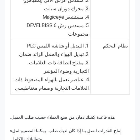
2. مسدس الرش الآلي (بمقياس)
3. محرك دوران سيلت
4. مستشعر Magiceye
5. مسدس رش DEVELBISS 6
مجموعات
نظام التحكم
1. التبديل أو شاشة اللمس PLC
2. تبديل الهواء والحمل الزائد ضمان
3. مفتاح الطاقة ذات العلامات
التجارية وضوء المؤشر
4. عناصر تعمل بالهواء المضغوط ذات
العلامات التجارية وصمام مغناطيسي
هذه قاعدة كشك دهان من صنع العملاء حسب طلب العميل.
إنتاج القدرات.اتصل بنا إذا كان لديك طلب. يمكننا التصميم لملء
متطلباتك بالكامل.