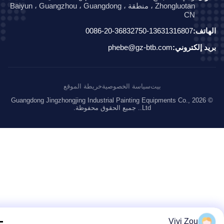
Zhongluotan ، منطقة Baiyun ، Guangzhou ، Guangdong ،
CN
اتف:
0086-20-36832750-13631316807
د إلكتروني:
phebe@gz-btb.com
بيت
سياسة الخصوصية
خريطة الموقع
© 2026 Guangdong Jingzhongjing Industrial Painting Equipments Co.,
Ltd.. جميع الحقوق محفوظة.
Vivi Zou