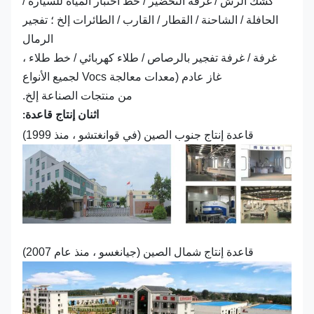
كشك الرش / غرفة التحضير / خط اختبار المياه للسيارة /
الحافلة / الشاحنة / القطار / القارب / الطائرات إلخ ؛ تفجير
الرمال
غرفة / غرفة تفجير بالرصاص / طلاء كهربائي / خط طلاء ،
غاز عادم (معدات معالجة Vocs لجميع الأنواع
من منتجات الصناعة إلخ.
اثنان إنتاج قاعدة:
قاعدة إنتاج جنوب الصين (في قوانغتشو ، منذ 1999)
قاعدة إنتاج شمال الصين (جيانغسو ، منذ عام 2007)