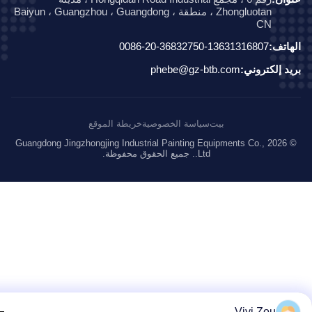
Zhongluotan ، منطقة Baiyun ، Guangzhou ، Guangdong ،
CN
اتف:
0086-20-36832750-13631316807
د إلكتروني:
phebe@gz-btb.com
بيت
سياسة الخصوصية
خريطة الموقع
© 2026 Guangdong Jingzhongjing Industrial Painting Equipments Co.,
Ltd.. جميع الحقوق محفوظة.
Vivi Zou