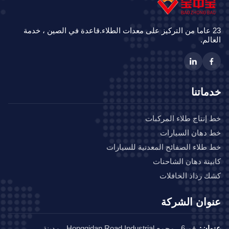
23 عاما من التركيز على معدات الطلاء.قاعدة في الصين ، خدمة
الم.
ماتنا
إنتاج طلاء المركبات
دهان السيارات
طلاء الصفائح المعدنية للسيارات
ينة دهان الشاحنات
 رذاذ الحافلات
وان الشركة
ان:
رقم 6 ، مجمع Hongqidan Road Industrial ، مدينة