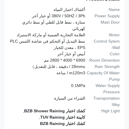
Name:
أكشاك اختبار المياه
Power Supply:
380V / 50HZ / 3Ph أو خيار آخر
Main Door:
ستارة ، نمط قابل للطي أو نمط دائري
كهربائي
Motor:
العلامة التجارية الصينية أو ماركة الاستيراد
Control Sytem:
نمط التبديل أو التحكم في شاشة اللمس PLC
Wall:
EPS ، معدن للخيار
Color:
أبيض أو خيار آخر
Room Dimention:
6900 * 4000 * 2800 مم
Rain Strength:
≥28mm / دقيقة ، قابل للتعديل）
Capacity Of Water
m120m3 / ساعة
Pump:
0.1MPa
Water Supply
Pressure:
Transportation
الشراء من السيارة
Way:
High Light:
كشك اختبار BZB Shower Raining
,
كابينة اختبار TUV Raining
,
كشك اختبار BZB Raining