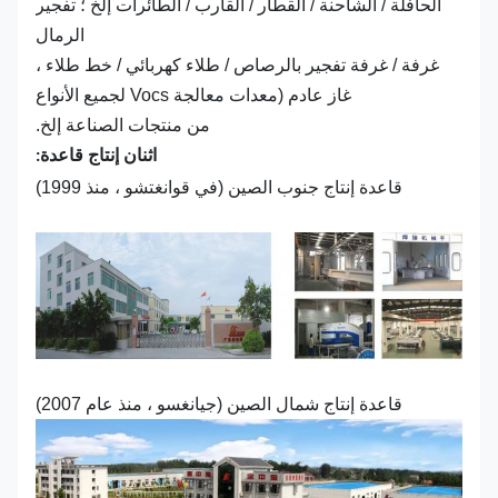
الحافلة / الشاحنة / القطار / القارب / الطائرات إلخ ؛ تفجير
الرمال
غرفة / غرفة تفجير بالرصاص / طلاء كهربائي / خط طلاء ،
غاز عادم (معدات معالجة Vocs لجميع الأنواع
من منتجات الصناعة إلخ.
اثنان إنتاج قاعدة:
قاعدة إنتاج جنوب الصين (في قوانغتشو ، منذ 1999)
قاعدة إنتاج شمال الصين (جيانغسو ، منذ عام 2007)