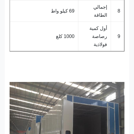
إجمالي
8
69 كيلو واط
الطاقة
أول كمية
9
رصاصة
1000 كلغ
فولاذية