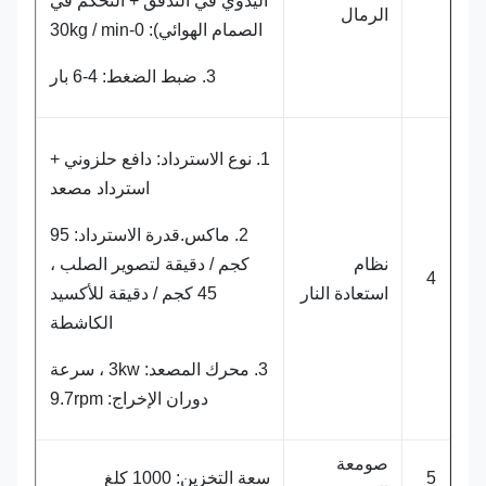
اليدوي في التدفق + التحكم في
الرمال
الصمام الهوائي): 0-30kg / min
3. ضبط الضغط: 4-6 بار
1. نوع الاسترداد: دافع حلزوني +
استرداد مصعد
2. ماكس.قدرة الاسترداد: 95
نظام
كجم / دقيقة لتصوير الصلب ،
4
استعادة النار
45 كجم / دقيقة للأكسيد
الكاشطة
3. محرك المصعد: 3kw ، سرعة
دوران الإخراج: 9.7rpm
صومعة
5
سعة التخزين: 1000 كلغ