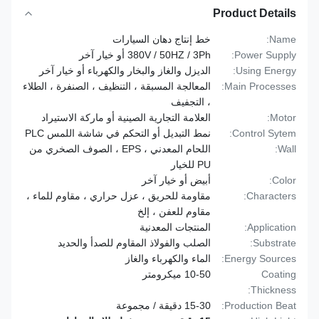
Product Details
Name:
خط إنتاج دهان السيارات
Power Supply:
380V / 50HZ / 3Ph أو خيار آخر
Using Energy:
الديزل والغاز والبخار والكهرباء أو خيار آخر
Main Processes:
المعالجة المسبقة ، التنظيف ، الصنفرة ، الطلاء
، التجفيف
Motor:
العلامة التجارية الصينية أو ماركة الاستيراد
Control Sytem:
نمط التبديل أو التحكم في شاشة اللمس PLC
Wall:
اللحام المعدني ، EPS ، الصوف الصخري من
PU للخيار
Color:
أبيض أو خيار آخر
Characters:
مقاومة للحريق ، عزل حراري ، مقاوم للماء ،
مقاوم للعفن ، إلخ
Application:
المنتجات المعدنية
Substrate:
الصلب والفولاذ المقاوم للصدأ والحديد
Energy Sources:
الماء والكهرباء والغاز
Coating
10-50 ميكرومتر
Thickness:
Production Beat:
15-30 دقيقة / مجموعة