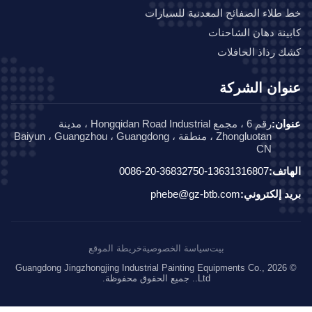
طلاء الصفائح المعدنية للسيارات
ينة دهان الشاحنات
 رذاذ الحافلات
وان الشركة
ان:
رقم 6 ، مجمع Hongqidan Road Industrial ، مدينة
Zhongluotan ، منطقة Baiyun ، Guangzhou ، Guangdong ،
CN
اتف:
0086-20-36832750-13631316807
د إلكتروني:
phebe@gz-btb.com
بيت
سياسة الخصوصية
خريطة الموقع
© 2026 Guangdong Jingzhongjing Industrial Painting Equipments Co.,
Ltd.. جميع الحقوق محفوظة.