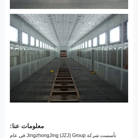
معلومات عنا:
تأسست شركة JingzhongJing (JZJ) Group في عام