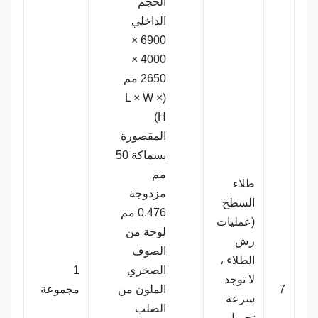
الحجم
الداخلي
6900 ×
4000 ×
2650 مم
(L × W ×
H)
المقصورة
بسماكة 50
مم
طلاء
مزدوجة
السطح
0.476 مم
(عمليات
لوحة من
رش
الصوف
الطلاء ،
الصخري
1
لا توجد
7
الملون من
مجموعة
سرعة
الصلب
تحميل