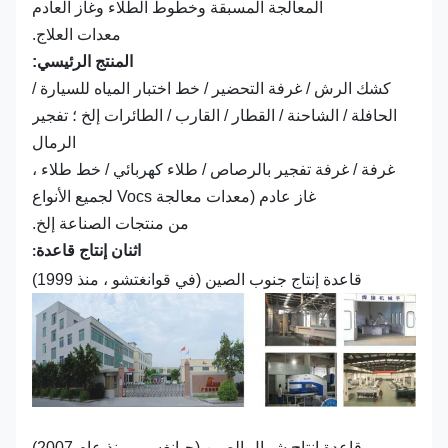
المعالجة المسبقة وخطوط الطلاء وغاز العادم
معدات العلاج.
المنتج الرئيسي:
كشك الرش / غرفة التحضير / خط اختبار المياه للسيارة /
الحافلة / الشاحنة / القطار / القارب / الطائرات إلخ ؛ تفجير
الرمال
غرفة / غرفة تفجير بالرصاص / طلاء كهربائي / خط طلاء ،
غاز عادم (معدات معالجة Vocs لجميع الأنواع
من منتجات الصناعة إلخ.
اثنان إنتاج قاعدة:
قاعدة إنتاج جنوب الصين (في قوانغتشو ، منذ 1999)
قاعدة إنتاج شمال الصين (جيانغسو ، منذ عام 2007)