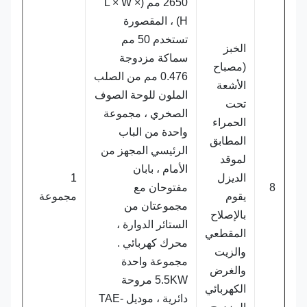
2650 مم (L × W ×
H) ، المقصورة
تستخدم 50 مم
الخبز
سماكة مزدوجة
(مصباح
0.476 مم من الصلب
الأشعة
الملون للوحة الصوف
تحت
الصخري ، مجموعة
الحمراء
واحدة من الباب
المطابق
الرئيسي المجهز من
لموقد
الأمام ، بابان
الديزل
1
8
مفتوحان مع
يقوم
مجموعة
مجموعتان من
بالإصلاح
الستائر الدوارة ،
المقطعي
محرك كهربائي .
والزيت
مجموعة واحدة
والغرض
5.5KW مروحة
الكهربائي
دائرية ، موديل TAE-