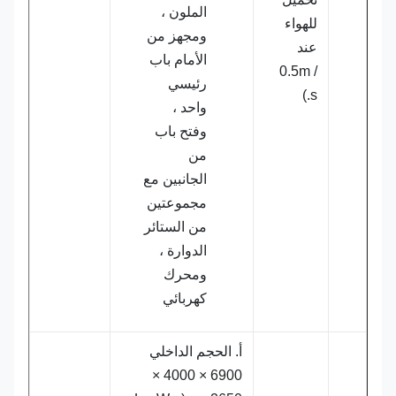
الملون ،
للهواء
ومجهز من
عند
الأمام باب
0.5m /
رئيسي
s.)
واحد ،
وفتح باب
من
الجانبين مع
مجموعتين
من الستائر
الدوارة ،
ومحرك
كهربائي
أ. الحجم الداخلي
6900 × 4000 ×