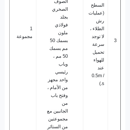
الصوف
السطح
الصخري
(عمليات
بجلد
رش
فولاذي
الطلاء ،
1
ملون
لا توجد
مجموعة
3
بسمك 50
سرعة
مم بسمك
تحميل
50 مم ،
للهواء
وباب
عند
رئيسي
0.5m /
واحد مجهز
s.)
من الأمام ،
وفتح باب
من
الجانبين مع
مجموعتين
من الستائر