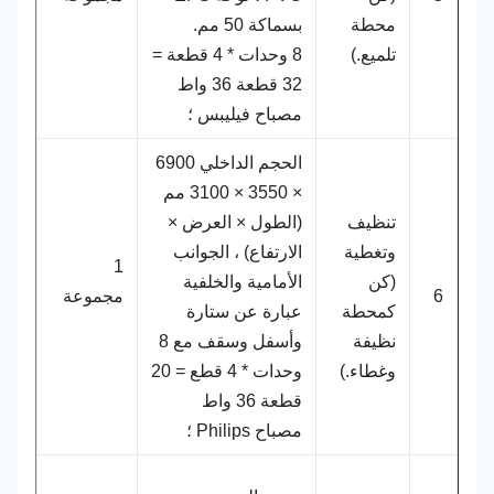
محطة
بسماكة 50 مم.
تلميع.)
8 وحدات * 4 قطعة =
32 قطعة 36 واط
مصباح فيليبس ؛
الحجم الداخلي 6900
× 3550 × 3100 مم
تنظيف
(الطول × العرض ×
وتغطية
الارتفاع) ، الجوانب
1
(كن
الأمامية والخلفية
6
مجموعة
كمحطة
عبارة عن ستارة
نظيفة
وأسفل وسقف مع 8
وغطاء.)
وحدات * 4 قطع = 20
قطعة 36 واط
مصباح Philips ؛