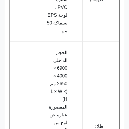
PVC ،
لوحة EPS
بسماكة 50
مم.
الحجم
الداخلي
6900 ×
4000 ×
2650 مم
(L × W ×
H)
المقصورة
عبارة عن
لوح من
طلاء