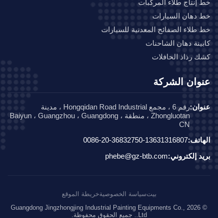
إنتاج طلاء المركبات
دهان السيارات
طلاء الصفائح المعدنية للسيارات
ينة دهان الشاحنات
 رذاذ الحافلات
وان الشركة
ان:
رقم 6 ، مجمع Hongqidan Road Industrial ، مدينة
Zhongluotan ، منطقة Baiyun ، Guangzhou ، Guangdong ،
CN
اتف:
0086-20-36832750-13631316807
د إلكتروني:
phebe@gz-btb.com
بيت
سياسة الخصوصية
خريطة الموقع
© 2026 Guangdong Jingzhongjing Industrial Painting Equipments Co.,
Ltd.. جميع الحقوق محفوظة.