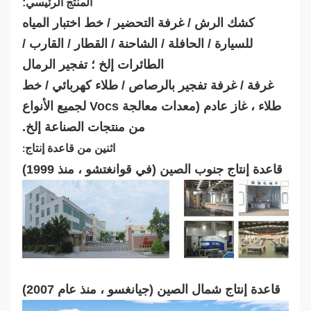
المنتج الرئيسي:
كشك الرش / غرفة التحضير / خط اختبار المياه
للسيارة / الحافلة / الشاحنة / القطار / القارب /
الطائرات إلخ ؛ تفجير الرمال
غرفة / غرفة تفجير بالرصاص / طلاء كهربائي / خط
طلاء ، غاز عادم (معدات معالجة Vocs لجميع الأنواع
من منتجات الصناعة إلخ.
اثنين من قاعدة إنتاج:
قاعدة إنتاج جنوب الصين (في قوانغتشو ، منذ 1999)
قاعدة إنتاج شمال الصين (جيانغسو ، منذ عام 2007)