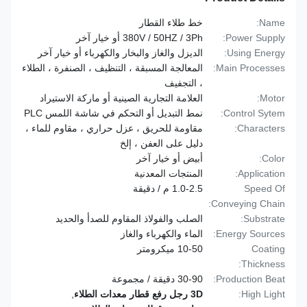
Name:
خط طلاء القطار
Power Supply:
380V / 50HZ / 3Ph أو خيار آخر
Using Energy:
الديزل والغاز والبخار والكهرباء أو خيار آخر
Main Processes:
المعالجة المسبقة ، التنظيف ، الصنفرة ، الطلاء
، التجفيف
Motor:
العلامة التجارية الصينية أو ماركة الاستيراد
Control Sytem:
نمط التبديل أو التحكم في شاشة اللمس PLC
Characters:
مقاومة للحريق ، عزل حراري ، مقاوم للماء ،
دليل على العفن ، إلخ
Color:
أبيض أو خيار آخر
Application:
المنتجات المعدنية
Speed Of
1.0-2.5 م / دقيقة
Conveying Chain:
Substrate:
الصلب والفولاذ المقاوم للصدأ والحديد
Energy Sources:
الماء والكهرباء والغاز
Coating
10-50 ميكرومتر
Thickness:
Production Beat:
30-90 دقيقة / مجموعة
High Light:
3D رجل رفع قطار معدات الطلاء
,