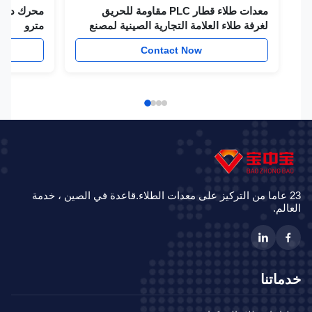
معدات طلاء قطار PLC مقاومة للحريق
محرك دهان كشك
لغرفة طلاء العلامة التجارية الصينية لمصنع
مترو
القطار
w
Contact Now
23 عاما من التركيز على معدات الطلاء.قاعدة في الصين ، خدمة
الم.
ماتنا