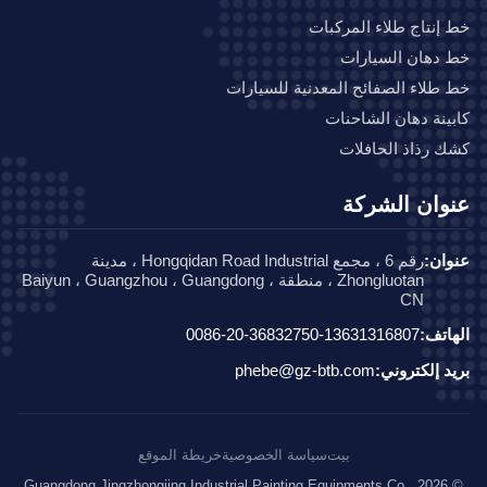
إنتاج طلاء المركبات
دهان السيارات
طلاء الصفائح المعدنية للسيارات
ينة دهان الشاحنات
 رذاذ الحافلات
وان الشركة
ان:
رقم 6 ، مجمع Hongqidan Road Industrial ، مدينة
Zhongluotan ، منطقة Baiyun ، Guangzhou ، Guangdong ،
CN
اتف:
0086-20-36832750-13631316807
د إلكتروني:
phebe@gz-btb.com
بيت
سياسة الخصوصية
خريطة الموقع
© 2026 Guangdong Jingzhongjing Industrial Painting Equipments Co.,