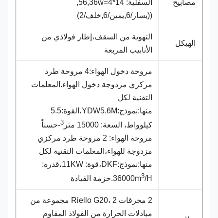
مصابيح
السفلية: 14*4=56,36w,
((يسار/6,يمين/6,خلف/2)
التهوية من السقف،إطار فولاذي من
الهيكل
الأنابيب المربعة
مروحة دخول الهواء:4 مروحة طرد
مركزي مزدوجة دخول الهواء.المعلمات
التقنية لكل
منها:نموذج:YDW5.6M،القوة:5.5
3
كيلوواط، السعة: 15000 متر
-حسناً
مروحة الهواء: 2 مروحة طرد مركزي
مزدوجة للهواء،المعلمات التقنية لكل
منها:نموذج:DKF،قوة: 11KW،قدرة:
3
/H.حزمة القيادة
36000m
2 محرقات Riello G20، 2 مجموعة من
مبادلات الحرارة من الفولاذ المقاوم