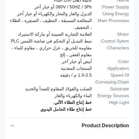
Name:
كابينة دهان آلات البناء
Power Supply:
380V / 50HZ / 3Ph أو خيار آخر
Using Energy:
الديزل والغاز والبخار والكهرباء أو خيار آخر
Main Processes:
المعالجة المسبقة ، التنظيف ، الصنفرة ، الطلاء
، التجفيف
Motor:
العلامة التجارية الصينية أو ماركة الاستيراد
Control Sytem:
نمط التبديل أو التحكم في شاشة اللمس PLC
Characters:
مقاومة للحريق ، عزل حراري ، مقاوم للماء ،
مقاوم للعفن ، إلخ
Color:
أبيض أو خيار آخر
Application:
المنتجات المعدنية
Speed Of
1.0-2.5 م / دقيقة
Conveying Chain:
Substrate:
الصلب والفولاذ المقاوم للصدأ والحديد
Energy Sources:
الماء والكهرباء والغاز
High Light:
خط إنتاج الطلاء الآلي
,
خط إنتاج طلاء الحامل اليدوي
Product Description