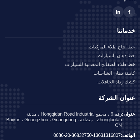
ماتنا
إنتاج طلاء المركبات
دهان السيارات
طلاء الصفائح المعدنية للسيارات
ينة دهان الشاحنات
 رذاذ الحافلات
وان الشركة
ان:
رقم 6 ، مجمع Hongqidan Road Industrial ، مدينة
Zhongluotan ، منطقة Baiyun ، Guangzhou ، Guangdong ،
CN
اتف:
0086-20-36832750-13631316807