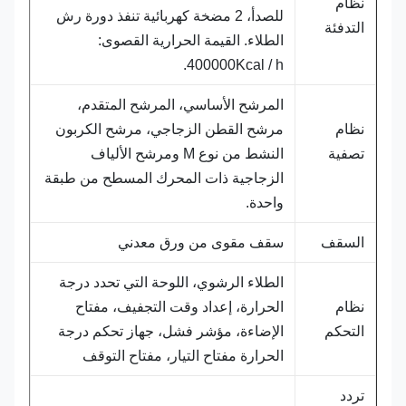
نظام
للصدأ، 2 مضخة كهربائية تنفذ دورة رش
التدفئة
الطلاء. القيمة الحرارية القصوى:
400000Kcal / h.
المرشح الأساسي، المرشح المتقدم،
نظام
مرشح القطن الزجاجي، مرشح الكربون
تصفية
النشط من نوع M ومرشح الألياف
الزجاجية ذات المحرك المسطح من طبقة
واحدة.
السقف
سقف مقوى من ورق معدني
الطلاء الرشوي، اللوحة التي تحدد درجة
نظام
الحرارة، إعداد وقت التجفيف، مفتاح
التحكم
الإضاءة، مؤشر فشل، جهاز تحكم درجة
الحرارة مفتاح التيار، مفتاح التوقف
تردد