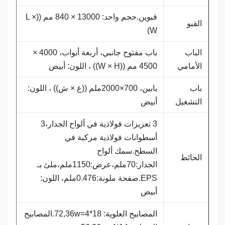
قبوين.حجم واحد: 13000 × 840 مم ((L ×
القبو
W)
الباب
باب مفتوح جانبي، أربعة أبواب، 4000 ×
الأمامي
4500 مم ((W × H)) ، اللون: أبيض
باب
بابين، 700×2000ملم ((غ × ش)) ، اللون:
التشغيل
أبيض
3 تعزيزات فولاذية في ألواح الجدار،3
أسطوانات فولاذية مركبة في
السطح.سمك ألواح
الحائط
الجدار:70ملم،عرض:1150ملم،ملئ بـ
EPS.صفحة ملونة:0.476ملم، اللون:
أبيض
المصابيح العلوية: 18*4=72,36w.المصابيح