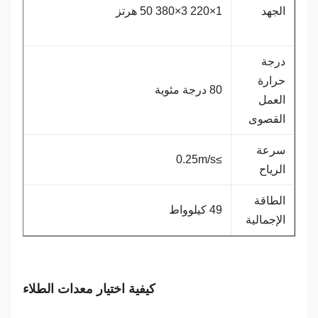
الجهد
1×220 3×380 50 هرتز
درجة
حرارة
80 درجة مئوية
العمل
القصوى
سرعة
≥0.25m/s
الرياح
الطاقة
49 كيلوواط
الإجمالية
كيفية اختيار معدات الطلاء