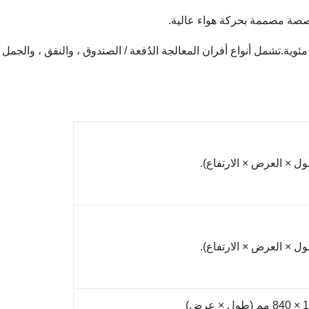
صة مصممة بحركة هواء عالية.
شغيل في درجات حرارة تتراوح بين 30-250 درجة مئوية.تشمل أنواع أفران المعالجة الدُفعة / الصندوق ،