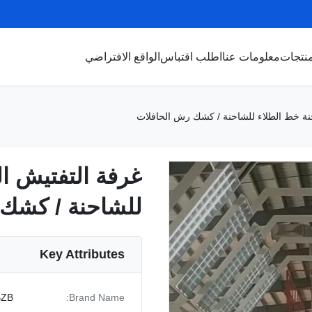
نتجات
معلومات عنا
اطلب اقتباس
الواقع الافتراضي
نة خط الطلاء للشاحنة / كشك رش الحافلات
غرفة التفتيش ا
غرفة التفتيش ا
للشاحنة / كشك 
للشاحنة / كشك 
Key Attributes
BZB
Brand Name: