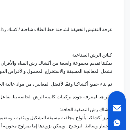
غرفة التفتيش الخفيفة لشاحنة خط الطلاء شاحنة / كشك رذاذ 
كبائن الرش الصناعية
يمكننا تقديم مجموعة واسعة من أكشاك رش المياه والأفران و
تشمل المعالجة المسبقة والاستخراج المحمول والأقراص الدوا
تم بناء جميع أكشاكنا وفقًا لأفضل المعايير ، من مواد عال
انقر هنا لمعرفة جودة تركيبات كابينة الرش الخاصة بنا: تفا
أكشاك رش التصفية الجافة:
تتميز أكشاكنا بألواح مجلفنة مسبقة التشكيل ومثقبة ، وتت
واختيار وسائط الترشيح ، ويمكن تزويدها إما بمراوح محورية 