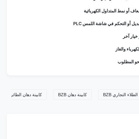
اف أو نمط المتداول الكهربائية
ديل أو التحكم في شاشة اللمس PLC
خيار آخر
لكهرباء والغاز
حو المطلوب
كشك الطلاء التجاري BZB
كابينة دهان BZB
كابينة دهان الطا