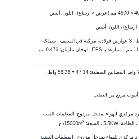
3 تعزيزات فولاذية في لوح الحائط ، 3 عوارض فولاذية مركبة في السقف ، سماكة
لوح الحائط: 70 مم ، العرض: 1150 مم ، مملوءة بـ EPS ، لوحان ملونان: 0.476 مم
المصابيح العلوية: 18 * 4 = 72،36 واط. المصابيح السفلية: 14 * 4 = 56،36 واط ،
 أنبوب مربع من الصلب
الداخل: 4 مراوح طرد مركزي للهواء بمدخل مزدوج. المعلمات الفنية
3
/ ح.
الخارج: 2 مراوح طرد مركزي للهواء بمدخل مزدوج ، المعلمات التقنية