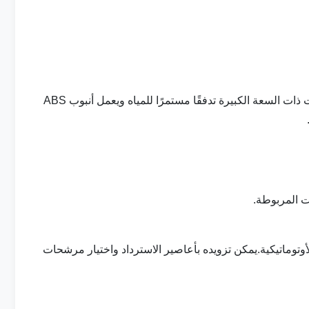
يتم تصنيع أكشاك رش الماء من نوع المضخة والفوهة لتشمل خزانات ملحومة بالكامل وذات حواف لإطالة عمر العمل.توفر المضخات ذات السعة الكبيرة تدفقًا مستمرًا للمياه ويعمل أنبوب ABS
ت المربوطة.
وتوماتيكية.يمكن تزويده بأعاصير الاسترداد واختيار مرشحات