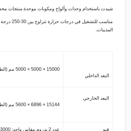
شيدت باستخدام وحدات وألواح ومكونات موحدة.منتجات مخص
مناسب للت
المذيبات.
15000 × 5000 × 5000 مم (الطول × العرض × الارتفاع).
البعد الداخلي
البعد الخارجي
15144 × 6896 × 5600 مم (الطول × العرض × الارتفاع).
قبو
عدد 2 بدروم مقاس واحد: 13000 × 840 مم (طول × عرض)