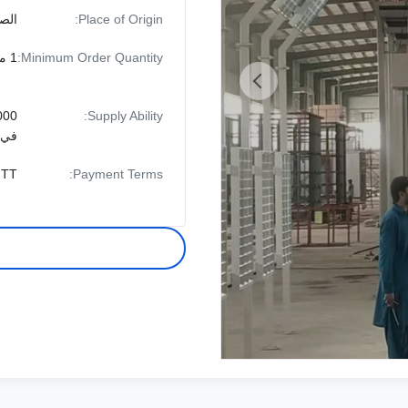
Place of Origin:
الص
Minimum Order Quantity:
1 مجموعة
Supply Ability:
في 
Payment Terms:
TT أو LC