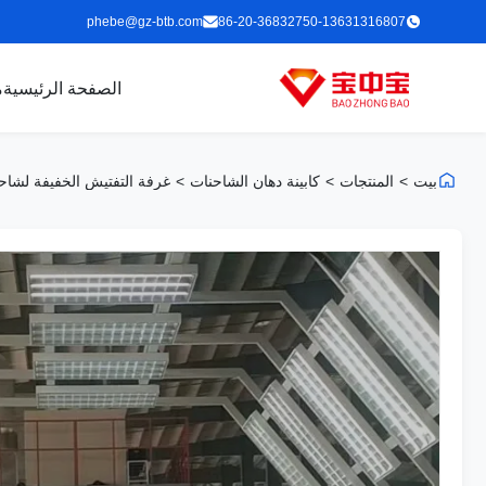
phebe@gz-btb.com
86-20-36832750-13631316807
الصفحة الرئيسية
م
بيت
>
المنتجات
>
كابينة دهان الشاحنات
>
غرفة التفتيش الخفيفة لشاح