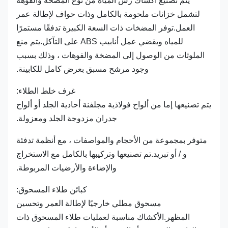
يتم تصنيع أكشاك رش المياه من نوع المضخة والفوهة
لتشمل خزانات ملحومة بالكامل وذات حواف لإطالة عمر
العمل.توفر المضخات ذات السعة الكبيرة تدفقًا مستمرًا
للمياه ويقضي عمل أنابيب ABS على التآكل.يتم منع
الملوثات من الوصول إلى المضخة والفوهات ، وذلك بسبب
وجود مرشح مسبق بعرض كامل للكابينة.
غرف خلط الطلاء:
يتم تصنيعها إما من ألواح فولاذية مجلفنة أحادية الجلد أو ألواح
جدران مزدوجة الجلد ومعزولة.
متوفر بمجموعة من الأحجام والمواصفات ، مع أنظمة تدفئة
و / أو تبريد.تم تصنيعها وتركيبها بالكامل مع الاستخراج
والإضاءة والأرضيات المربوطة.
كبائن طلاء المسحوق:
مسحوق مطلي خارجيًا لإطالة العمر وتحسين
المظهر.الأكشاك مناسبة لعمليات طلاء المسحوق ذات