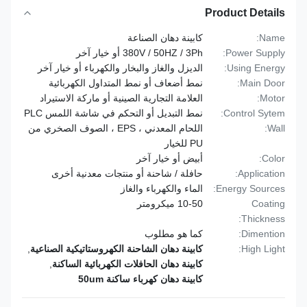
Product Details
Name:
كابينة دهان الصناعة
Power Supply:
380V / 50HZ / 3Ph أو خيار آخر
Using Energy:
الديزل والغاز والبخار والكهرباء أو خيار آخر
Main Door:
نمط أضعاف أو نمط المتداول الكهربائية
Motor:
العلامة التجارية الصينية أو ماركة الاستيراد
Control Sytem:
نمط التبديل أو التحكم في شاشة اللمس PLC
Wall:
اللحام المعدني ، EPS ، الصوف الصخري من
PU للخيار
Color:
أبيض أو خيار آخر
Application:
حافلة / شاحنة أو منتجات معدنية أخرى
Energy Sources:
الماء والكهرباء والغاز
Coating
10-50 ميكرومتر
Thickness:
Dimention:
كما هو مطلوب
High Light:
كابينة دهان الشاحنة الكهروستاتيكية الصناعية
,
كابينة دهان الحافلات الكهربائية الساكنة
,
كابينة دهان كهرباء ساكنة 50um