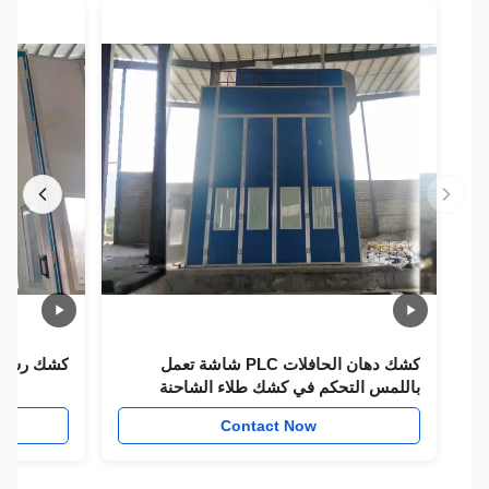
كشك دهان الحافلات PLC شاشة تعمل
كشك رش الشاحن
باللمس التحكم في كشك طلاء الشاحنة
w
Contact Now