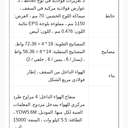
3 تعزيزات فولاذية في لوح الحائط ، 3
عوارض فولاذية مركبة في السقف ،
حائط
سماكة اللوح الخشبي: 70 مم ، العرض:
1150 مم ، مملوءة بلوحة EPS ثنائية
اللون: 0.476 مم ، اللون: أبيض
المصابيح العلوية: 18 * 4 = 72،36 واط.
مصابيح
المصابيح السفلية: 14 * 4 = 56،36 واط
، (يسار / 6 ، يمين / 6 ، خلفي / 2)
الهواء الداخل من السقف ، إطار
بناء
فولاذي مربع الشكل
منفاخ الهواء الداخل: 4 مراوح طرد
مركزي للهواء بمدخل مزدوج. المعلمات
الفنية لكل منها: الموديل: YDW5.6M ،
الطاقة: 5.5 كيلو وات ، السعة: 15000
3